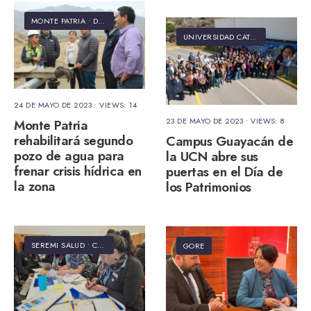
MONTE PATRIA
•
DELEGACIÓN PRESIDENCIAL PROVINCIAL LIMARÍ
UNIVERSIDAD CATÓLICA DEL NORTE
24 DE MAYO DE 2023
•
VIEWS: 14
23 DE MAYO DE 2023
•
VIEWS: 8
Monte Patria
rehabilitará segundo
Campus Guayacán de
pozo de agua para
la UCN abre sus
frenar crisis hídrica en
puertas en el Día de
la zona
los Patrimonios
SEREMI SALUD
•
CANELA
GORE