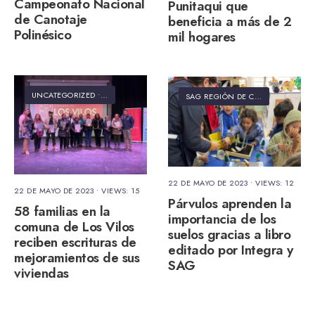
Campeonato Nacional
Punitaqui que
de Canotaje
beneficia a más de 2
Polinésico
mil hogares
UNCATEGORIZED
•
SEREMI VIVIENDA Y URBANISMO
SAG REGIÓN DE COQUIMBO
22 DE MAYO DE 2023
•
VIEWS: 12
22 DE MAYO DE 2023
•
VIEWS: 15
Párvulos aprenden la
58 familias en la
importancia de los
comuna de Los Vilos
suelos gracias a libro
reciben escrituras de
editado por Integra y
mejoramientos de sus
SAG
viviendas