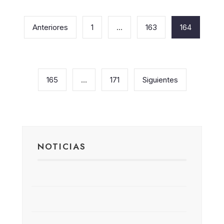
Paginación
de
Anteriores
1
…
163
164
entradas
165
…
171
Siguientes
NOTICIAS