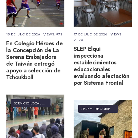
18 DE JULIO DE 2026
•
VIEWS: 973
17 DE JULIO DE 2026
•
VIEWS:
2.120
En Colegio Héroes de
SLEP Elqui
la Concepción de La
inspecciona
Serena Embajadora
establecimientos
de Taiwán entregó
educacionales
apoyo a selección de
evaluando afectación
Tchoukball
por Sistema Frontal
SERVICIO LOCAL DE EDUCACIÓN PÚBLICA ELQUI
SEREMI DE GOBIERNO REGIÓN DE COQUIMBO