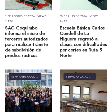
6 DE AGOSTO DE 2026
•
VIEWS:
30 DE JULIO DE 2026
•
VIEWS:
4.852
3.748
SAG Coquimbo
Escuela Básica Carlos
informa el inicio de
Condell de La
terceros autorizados
Higuera regresó a
para realizar trámite
clases con dificultades
de subdivisión de
por cortes en Ruta 5
predios rústicos
Norte
SERNAMEG COQUIMBO
SERVICIO LOCAL DE EDUCACIÓN PÚBLICA ELQUI