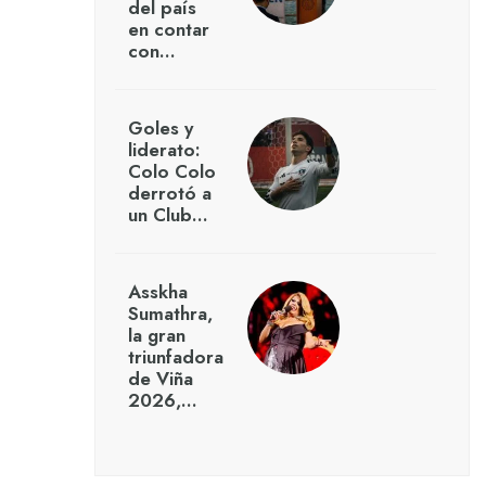
del país
en contar
con…
Goles y
liderato:
Colo Colo
derrotó a
un Club…
Asskha
Sumathra,
la gran
triunfadora
de Viña
2026,…