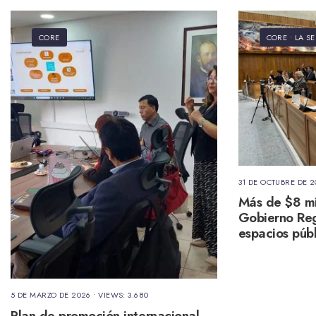
CORE
CORE
•
LA S
31 DE OCTUBRE DE 2
Más de $8 mil
Gobierno Reg
espacios púb
5 DE MARZO DE 2026
•
VIEWS: 3.680
Plan de promoción internacional