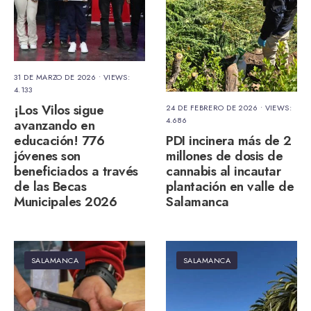
31 DE MARZO DE 2026
•
VIEWS:
4.133
¡Los Vilos sigue
24 DE FEBRERO DE 2026
•
VIEWS:
4.686
avanzando en
educación! 776
PDI incinera más de 2
jóvenes son
millones de dosis de
beneficiados a través
cannabis al incautar
de las Becas
plantación en valle de
Municipales 2026
Salamanca
SALAMANCA
SALAMANCA