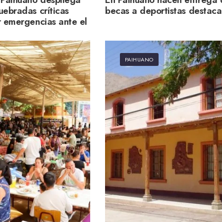
uebradas críticas
becas a deportistas destac
r emergencias ante el
6
PAIHUANO