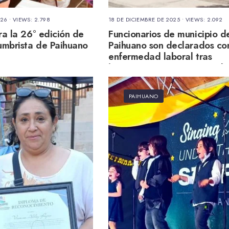
026
•
VIEWS: 2.798
18 DE DICIEMBRE DE 2025
•
VIEWS: 2.092
ra la 26° edición de
Funcionarios de municipio d
tumbrista de Paihuano
Paihuano son declarados co
enfermedad laboral tras
hostigamientos por parte de
Control Interno
PAIHUANO