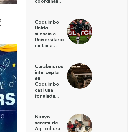
coordinan…
e
Coquimbo
n
Unido
silencia a
Universitario
en Lima…
Carabineros
intercepta
en
Coquimbo
casi una
tonelada…
Nuevo
seremi de
Agricultura