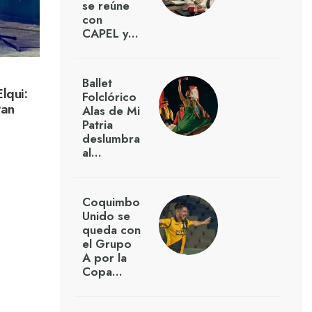
se reúne
con
CAPEL y…
Ballet
lqui:
Folclórico
ran
Alas de Mi
Patria
deslumbra
al…
Coquimbo
Unido se
queda con
el Grupo
A por la
Copa…