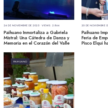
24 DE NOVIEMBRE DE 2025
•
VIEWS: 2.864
20 DE NOVIEMBRE D
Paihuano Inmortaliza a Gabriela
Paihuano Impu
Mistral: Una Cátedra de Danza y
Feria de Em
Memoria en el Corazón del Valle
Pisco Elqui 
del Elqui
PAIHUANO