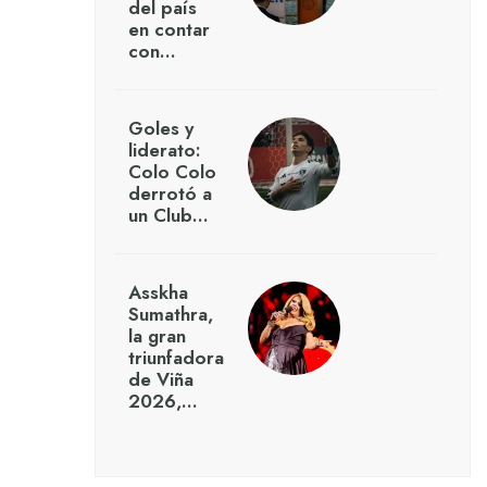
del país
en contar
con…
Goles y
liderato:
Colo Colo
derrotó a
un Club…
Asskha
Sumathra,
la gran
triunfadora
de Viña
2026,…