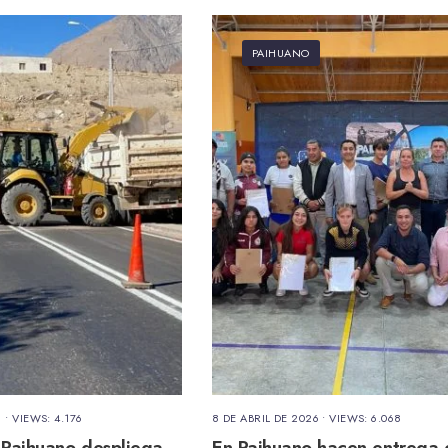
PAIHUANO
6
•
VIEWS: 4.176
8 DE ABRIL DE 2026
•
VIEWS: 6.068
 Paihuano despliega
En Paihuano hacen entrega 