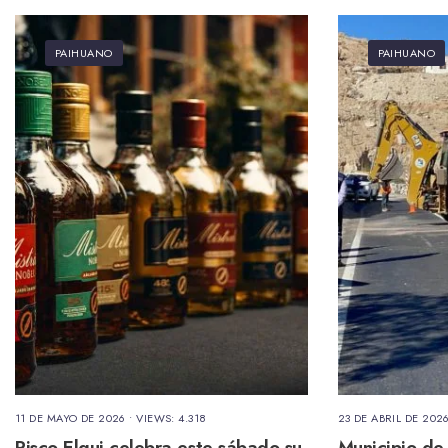
PAIHUANO
PAIHUANO
11 DE MAYO DE 2026
•
VIEWS: 4.318
23 DE ABRIL DE 202
Pisco Elqui celebra este sábado su
Municipio de