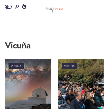
Vicuña
VICUÑA
VICUÑA