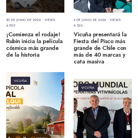
30 DE JUNIO DE 2026
•
VIEWS:
3 DE JUNIO DE 2026
•
VIEWS:
4.902
4.526
¡Comienza el rodaje!
Vicuña presentará la
Rubin inicia la película
Fiesta del Pisco más
cósmica más grande
grande de Chile con
de la historia
más de 40 marcas y
cata masiva
VICUÑA
VICUÑA