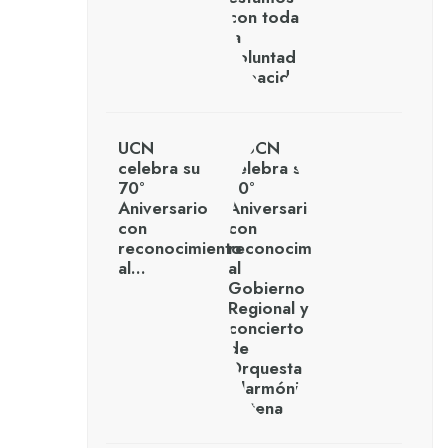
UCN
celebra su
70°
Aniversario
con
reconocimiento
al…