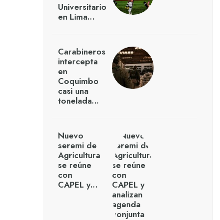
Universitario
en Lima…
Carabineros
intercepta
en
Coquimbo
casi una
tonelada…
Nuevo
seremi de
Agricultura
se reúne
con
CAPEL y…