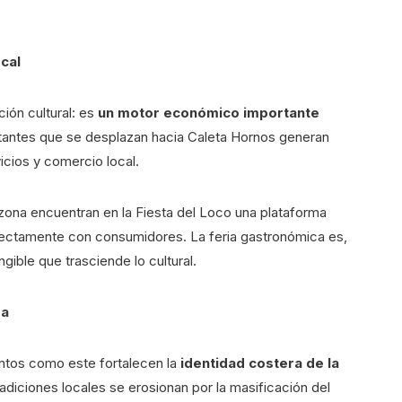
cal
ión cultural: es
un motor económico importante
itantes que se desplazan hacia Caleta Hornos generan
cios y comercio local.
na encuentran en la Fiesta del Loco una plataforma
rectamente con consumidores. La feria gastronómica es,
ible que trasciende lo cultural.
ra
ntos como este fortalecen la
identidad costera de la
iciones locales se erosionan por la masificación del