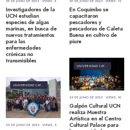
29 DE JUNIO DE 2023
•
VIEWS: 5
29 DE JUNIO DE 2023
•
VIEWS: 12
Investigadores de la
En Coquimbo se
UCN estudian
capacitaron
especies de algas
pescadores y
marinas, en busca de
pescadoras de Caleta
nuevos tratamientos
Buena en cultivo de
para las
piure
enfermedades
crónicas no
transmisibles
UNIVERSIDAD CATÓLICA DEL NORTE
UNIVERSIDAD CATÓLICA DEL NORTE
25 DE JUNIO DE 2023
•
VIEWS: 10
Galpón Cultural UCN
realiza Muestra
Artística en el Centro
Cultural Palace para
22 DE JUNIO DE 2023
•
VIEWS: 5