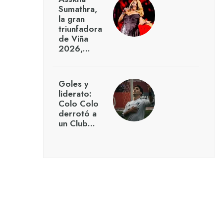
Sumathra,
la gran
triunfadora
de Viña
2026,…
Goles y
liderato:
Colo Colo
derrotó a
un Club…