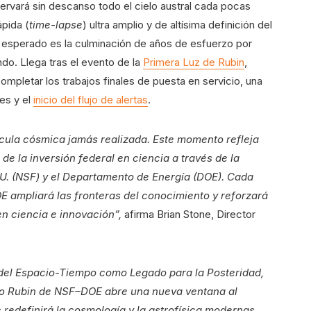
ervará sin descanso todo el cielo austral cada pocas
ápida (
time-lapse
) ultra amplio y de altísima definición del
an esperado es la culminación de años de esfuerzo por
do. Llega tras el evento de la
Primera Luz de Rubin
,
ompletar los trabajos finales de puesta en servicio, una
es y el
inicio del flujo de alertas
.
cula cósmica jamás realizada. Este momento refleja
de la inversión federal en ciencia a través de la
U. (NSF) y el Departamento de Energía (DOE). Cada
 ampliará las fronteras del conocimiento y reforzará
en ciencia e innovación”,
afirma Brian Stone, Director
 del Espacio-Tiempo como Legado para la Posteridad,
rio Rubin de NSF–DOE abre una nueva ventana al
redefinirá la cosmología y la astrofísica modernas.