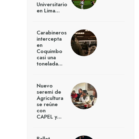
Universitario
en Lima…
Carabineros
intercepta
en
Coquimbo
casi una
tonelada…
Nuevo
seremi de
Agricultura
se reúne
con
CAPEL y…
Ballet