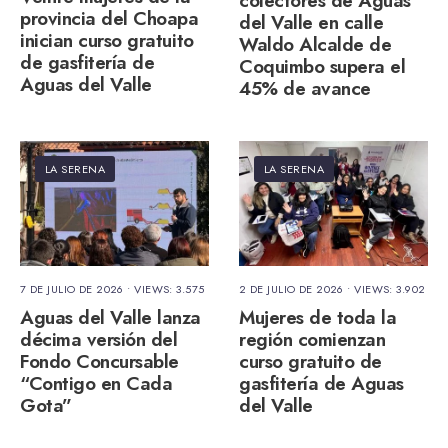
colectores de Aguas
provincia del Choapa
del Valle en calle
inician curso gratuito
Waldo Alcalde de
de gasfitería de
Coquimbo supera el
Aguas del Valle
45% de avance
LA SERENA
LA SERENA
7 DE JULIO DE 2026
•
VIEWS: 3.575
2 DE JULIO DE 2026
•
VIEWS: 3.902
Aguas del Valle lanza
Mujeres de toda la
décima versión del
región comienzan
Fondo Concursable
curso gratuito de
“Contigo en Cada
gasfitería de Aguas
Gota”
del Valle