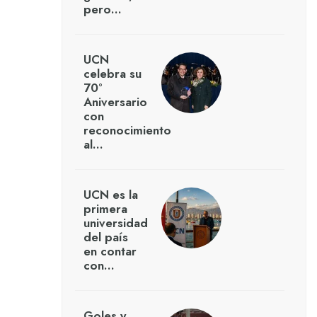
pero…
UCN
celebra su
70°
Aniversario
con
reconocimiento
al…
UCN es la
primera
universidad
del país
en contar
con…
Goles y