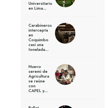
Universitario
en Lima…
Carabineros
intercepta
en
Coquimbo
casi una
tonelada…
Nuevo
seremi de
Agricultura
se reúne
con
CAPEL y…
Ballet