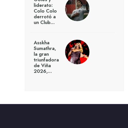
liderato:
Colo Colo
derrotó a
un Club…
Asskha
Sumathra,
la gran
triunfadora
de Viña
2026,…