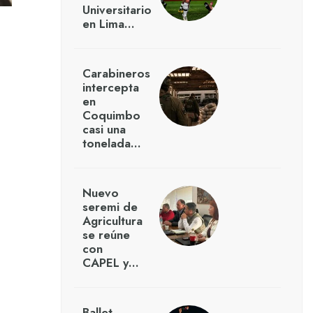
Universitario
en Lima…
Carabineros
intercepta
en
Coquimbo
casi una
tonelada…
Nuevo
seremi de
Agricultura
se reúne
con
CAPEL y…
Ballet