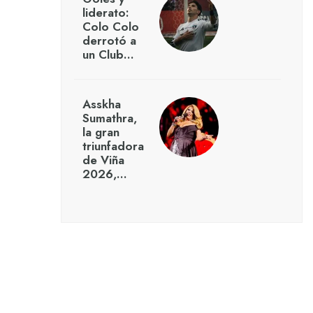
liderato:
Colo Colo
derrotó a
un Club…
Asskha
Sumathra,
la gran
triunfadora
de Viña
2026,…