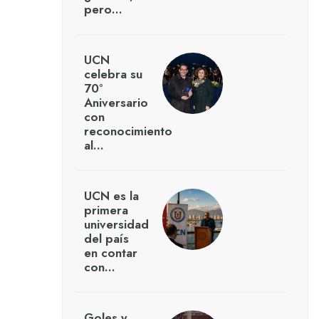
pero…
UCN
celebra su
70°
Aniversario
con
reconocimiento
al…
UCN es la
primera
universidad
del país
en contar
con…
Goles y