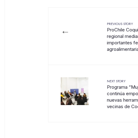
PREVIOUS STORY
←
ProChile Coqu
regional medi
importantes fer
agroalimentari
NEXT STORY
Programa “Muj
continúa empo
nuevas herram
vecinas de C