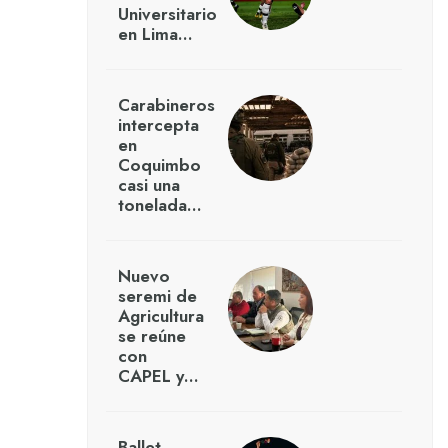
Universitario
en Lima…
Carabineros
intercepta
en
Coquimbo
casi una
tonelada…
Nuevo
seremi de
Agricultura
se reúne
con
CAPEL y…
Ballet