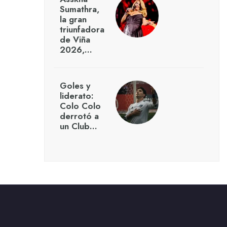
Sumathra,
la gran
triunfadora
de Viña
2026,…
Goles y
liderato:
Colo Colo
derrotó a
un Club…