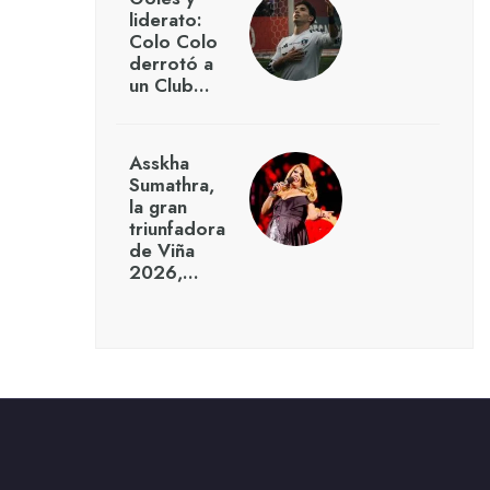
liderato:
Colo Colo
derrotó a
un Club…
Asskha
Sumathra,
la gran
triunfadora
de Viña
2026,…