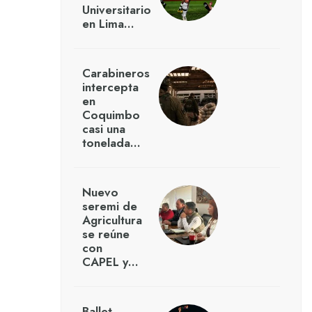
Universitario
en Lima…
Carabineros
intercepta
en
Coquimbo
casi una
tonelada…
Nuevo
seremi de
Agricultura
se reúne
con
CAPEL y…
Ballet