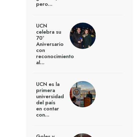
pero…
UCN
celebra su
70°
Aniversario
con
reconocimiento
al…
UCN es la
primera
universidad
del país
en contar
con…
Goles y