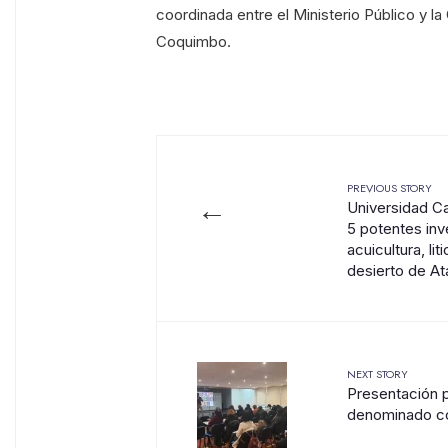
coordinada entre el Ministerio Público y la 
Coquimbo.
PREVIOUS STORY
←
Universidad Ca
5 potentes inv
acuicultura, li
desierto de A
NEXT STORY
Presentación 
denominado con