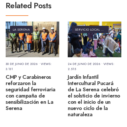
Related Posts
LA SERENA
SERVICIO LOCAL DE EDUCACIÓN PÚBLICA ELQUI
30 DE JUNIO DE 2026
•
VIEWS:
24 DE JUNIO DE 2026
•
VIEWS:
3.131
2.515
CMP y Carabineros
Jardín Infantil
reforzaron la
Intercultural Pucará
seguridad ferroviaria
de La Serena celebró
con campaña de
el solsticio de invierno
sensibilización en La
con el inicio de un
Serena
nuevo ciclo de la
naturaleza