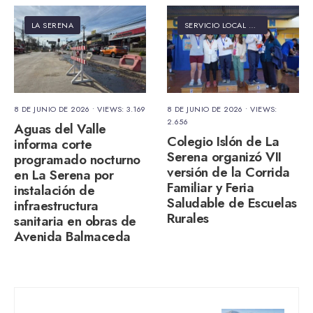
LA SERENA
SERVICIO LOCAL DE EDUCACIÓN PÚBLICA ELQUI
8 DE JUNIO DE 2026
•
VIEWS: 3.169
8 DE JUNIO DE 2026
•
VIEWS:
2.656
Aguas del Valle
Colegio Islón de La
informa corte
Serena organizó VII
programado nocturno
versión de la Corrida
en La Serena por
Familiar y Feria
instalación de
Saludable de Escuelas
infraestructura
Rurales
sanitaria en obras de
Avenida Balmaceda