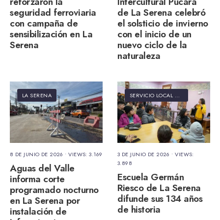
reforzaron la
Intercultural Pucará
seguridad ferroviaria
de La Serena celebró
con campaña de
el solsticio de invierno
sensibilización en La
con el inicio de un
Serena
nuevo ciclo de la
naturaleza
LA SERENA
SERVICIO LOCAL DE EDUCACIÓN PÚBLICA ELQUI
8 DE JUNIO DE 2026
•
VIEWS: 3.169
3 DE JUNIO DE 2026
•
VIEWS:
3.898
Aguas del Valle
Escuela Germán
informa corte
Riesco de La Serena
programado nocturno
difunde sus 134 años
en La Serena por
de historia
instalación de