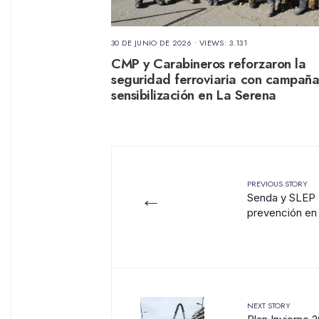
30 DE JUNIO DE 2026
•
VIEWS: 3.131
CMP y Carabineros reforzaron la
seguridad ferroviaria con campañ
sensibilización en La Serena
PREVIOUS STORY
←
Senda y SLEP E
prevención en
NEXT STORY