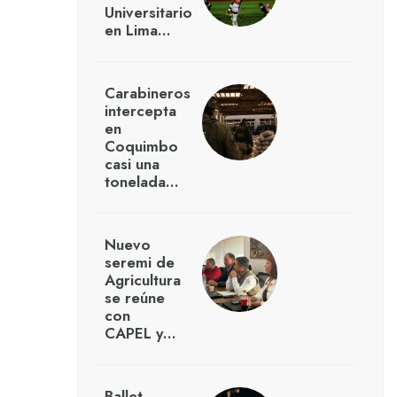
Universitario
en Lima…
Carabineros
intercepta
en
Coquimbo
casi una
tonelada…
Nuevo
seremi de
Agricultura
se reúne
con
CAPEL y…
Ballet