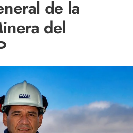
neral de la
inera del
P