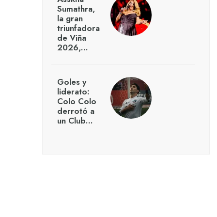
Sumathra,
la gran
triunfadora
de Viña
2026,…
Goles y
liderato:
Colo Colo
derrotó a
un Club…