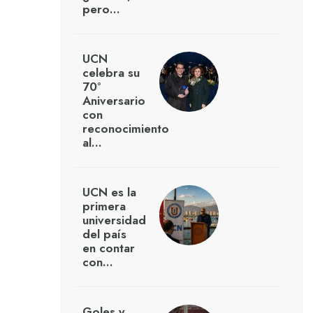
pero…
UCN
celebra su
70°
Aniversario
con
reconocimiento
al…
UCN es la
primera
universidad
del país
en contar
con…
Goles y