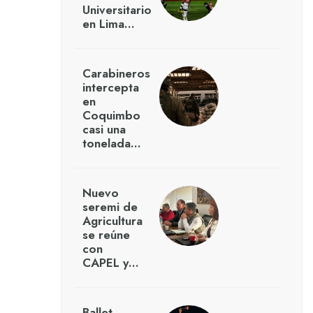
Universitario
en Lima…
Carabineros
intercepta
en
Coquimbo
casi una
tonelada…
Nuevo
seremi de
Agricultura
se reúne
con
CAPEL y…
Ballet