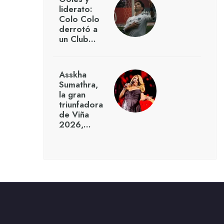
liderato:
Colo Colo
derrotó a
un Club…
Asskha
Sumathra,
la gran
triunfadora
de Viña
2026,…