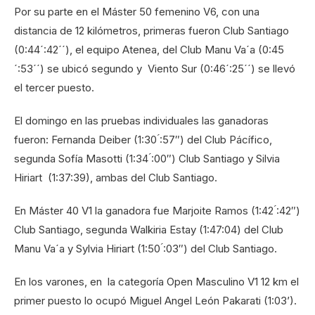
Por su parte en el Máster 50 femenino V6, con una
distancia de 12 kilómetros, primeras fueron Club Santiago
(0:44´:42´´), el equipo Atenea, del Club Manu Va´a (0:45
´:53´´) se ubicó segundo y Viento Sur (0:46´:25´´) se llevó
el tercer puesto.
El domingo en las pruebas individuales las ganadoras
fueron: Fernanda Deiber (1:30 ́:57″) del Club Pácífico,
segunda Sofía Masotti (1:34 ́:00″) Club Santiago y Silvia
Hiriart (1:37:39), ambas del Club Santiago.
En Máster 40 V1 la ganadora fue Marjoite Ramos (1:42 ́:42″)
Club Santiago, segunda Walkiria Estay (1:47:04) del Club
Manu Va´a y Sylvia Hiriart (1:50 ́:03″) del Club Santiago.
En los varones, en la categoría Open Masculino V1 12 km el
primer puesto lo ocupó Miguel Angel León Pakarati (1:03’).