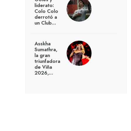
liderato:
Colo Colo
derrotó a
un Club…
Asskha
Sumathra,
la gran
triunfadora
de Viña
2026,…