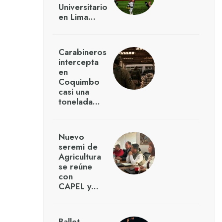
Universitario
en Lima…
Carabineros
intercepta
en
Coquimbo
casi una
tonelada…
Nuevo
seremi de
Agricultura
se reúne
con
CAPEL y…
Ballet