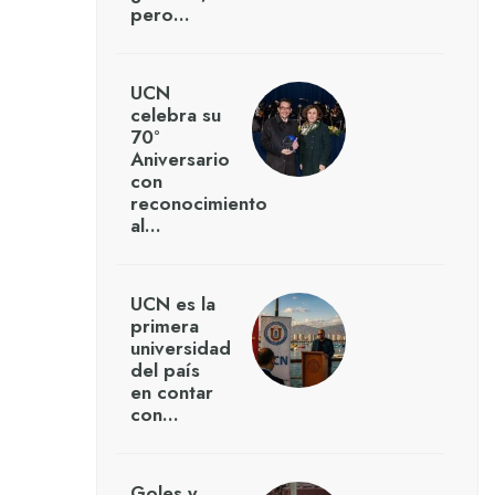
pero…
UCN
celebra su
70°
Aniversario
con
reconocimiento
al…
UCN es la
primera
universidad
del país
en contar
con…
Goles y