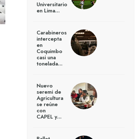
Universitario
en Lima…
Carabineros
intercepta
en
Coquimbo
casi una
tonelada…
Nuevo
seremi de
Agricultura
se reúne
con
CAPEL y…
Ballet