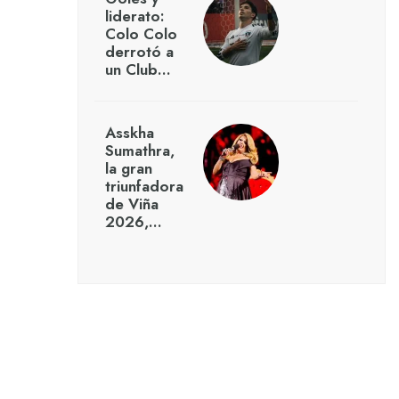
liderato:
Colo Colo
derrotó a
un Club…
Asskha
Sumathra,
la gran
triunfadora
de Viña
2026,…