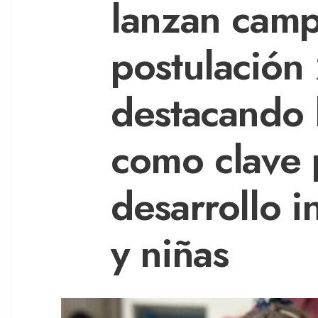
lanzan cam
postulación
destacando l
como clave 
desarrollo i
y niñas