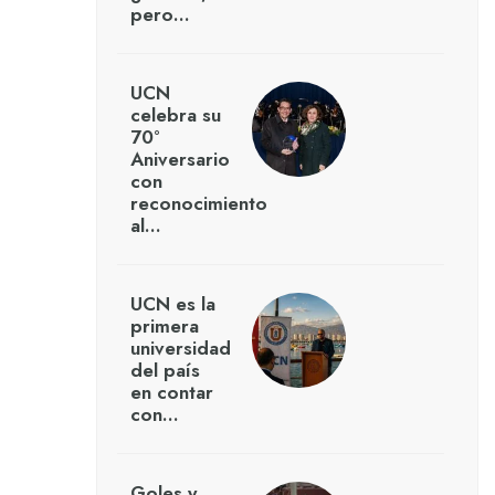
pero…
UCN
celebra su
70°
Aniversario
con
reconocimiento
al…
UCN es la
primera
universidad
del país
en contar
con…
Goles y