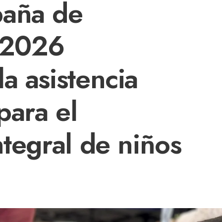
paña de
 2026
a asistencia
para el
ntegral de niños