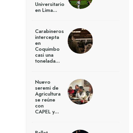
Universitario
en Lima…
Carabineros
intercepta
en
Coquimbo
casi una
tonelada…
Nuevo
seremi de
Agricultura
se reúne
con
CAPEL y…
Ballet