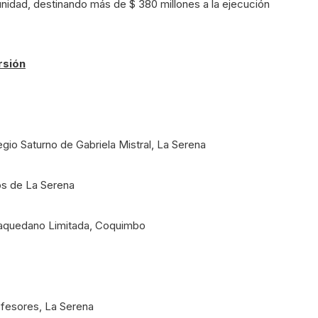
nidad, destinando más de $ 380 millones a la ejecución
rsión
io Saturno de Gabriela Mistral, La Serena
s de La Serena
 Baquedano Limitada, Coquimbo
ofesores, La Serena