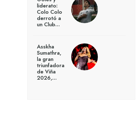
liderato:
Colo Colo
derrotó a
un Club…
Asskha
Sumathra,
la gran
triunfadora
de Viña
2026,…