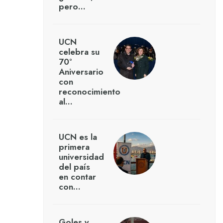
pero…
UCN
celebra su
70°
Aniversario
con
reconocimiento
al…
UCN es la
primera
universidad
del país
en contar
con…
Goles y