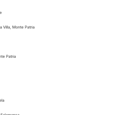
le
a Villa, Monte Patria
te Patria
ela
, Salamanca