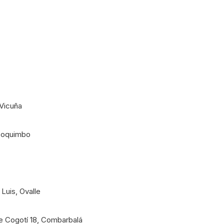
 Vicuña
 Coquimbo
Luis, Ovalle
de Cogotí 18, Combarbalá