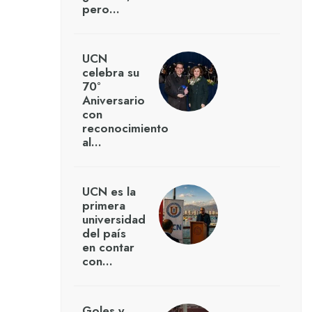
pero…
UCN
celebra su
70°
Aniversario
con
reconocimiento
al…
UCN es la
primera
universidad
del país
en contar
con…
Goles y