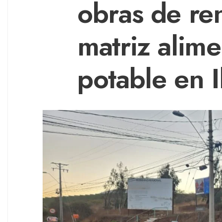
obras de re
matriz alim
potable en I