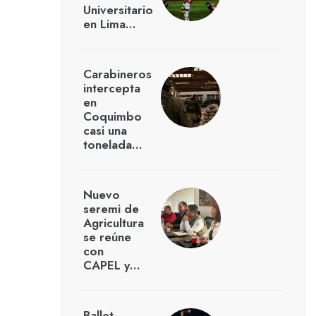
Universitario
en Lima…
Carabineros
intercepta
en
Coquimbo
casi una
tonelada…
Nuevo
seremi de
Agricultura
se reúne
con
CAPEL y…
Ballet