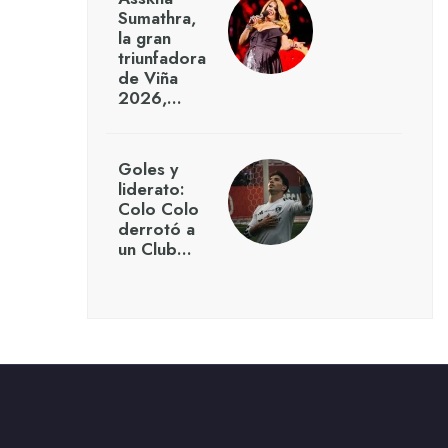
Sumathra,
la gran
triunfadora
de Viña
2026,…
Goles y
liderato:
Colo Colo
derrotó a
un Club…