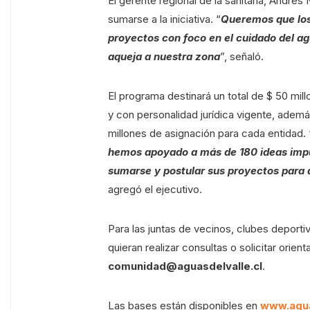
El gerente regional de la sanitaria, Andrés 
sumarse a la iniciativa. “
Queremos que los
proyectos con foco en el cuidado del ag
aqueja a nuestra zona
”, señaló.
El programa destinará un total de $ 50 mil
y con personalidad jurídica vigente, ade
millones de asignación para cada entidad. 
hemos apoyado a más de 180 ideas impul
sumarse y postular sus proyectos para
agregó el ejecutivo.
Para las juntas de vecinos, clubes deporti
quieran realizar consultas o solicitar orien
comunidad@aguasdelvalle.cl
.
Las bases están disponibles en
www.agua