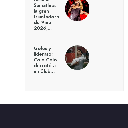
Sumathra,
la gran
triunfadora
de Viña
2026,…
Goles y
liderato:
Colo Colo
derrotó a
un Club…