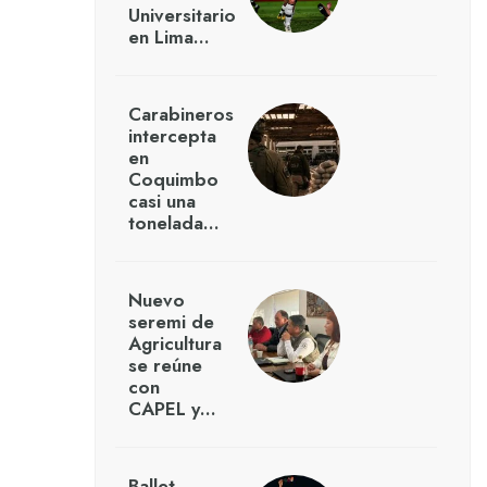
Universitario
en Lima…
Carabineros
intercepta
en
Coquimbo
casi una
tonelada…
Nuevo
seremi de
Agricultura
se reúne
con
CAPEL y…
Ballet