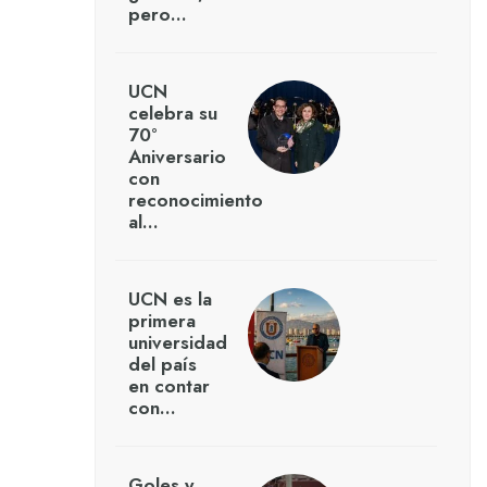
pero…
UCN
celebra su
70°
Aniversario
con
reconocimiento
al…
UCN es la
primera
universidad
del país
en contar
con…
Goles y