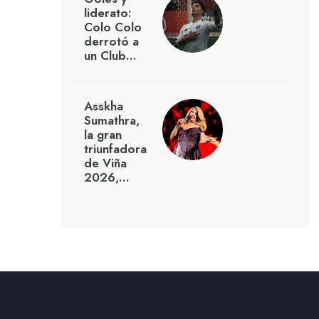
liderato:
Colo Colo
derrotó a
un Club…
Asskha
Sumathra,
la gran
triunfadora
de Viña
2026,…