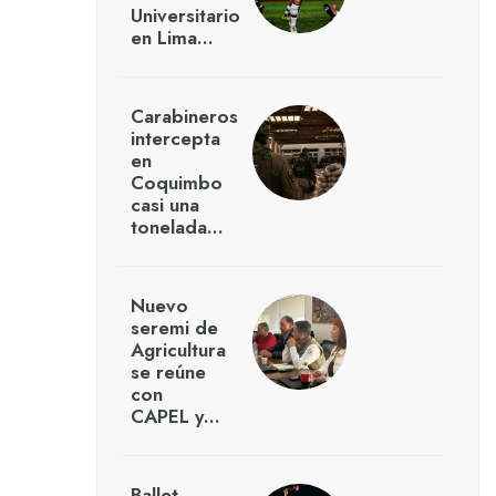
Universitario
en Lima…
Carabineros
intercepta
en
Coquimbo
casi una
tonelada…
Nuevo
seremi de
Agricultura
se reúne
con
CAPEL y…
Ballet