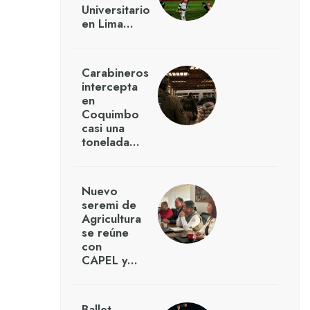
Universitario
en Lima…
Carabineros
intercepta
en
Coquimbo
casi una
tonelada…
Nuevo
seremi de
Agricultura
se reúne
con
CAPEL y…
Ballet