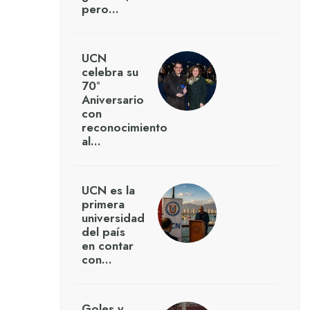
pero…
UCN
celebra su
70°
Aniversario
con
reconocimiento
al…
UCN es la
primera
universidad
del país
en contar
con…
Goles y