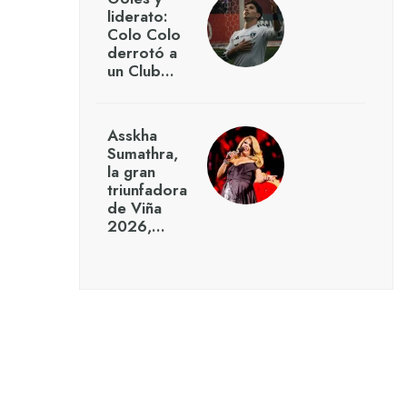
liderato:
Colo Colo
derrotó a
un Club…
Asskha
Sumathra,
la gran
triunfadora
de Viña
2026,…