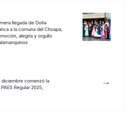
rimera llegada de Doña
anca a la comuna del Choapa,
oción, alegría y orgullo
 salamanquinos
→
e diciembre comenzó la
a PAES Regular 2025,