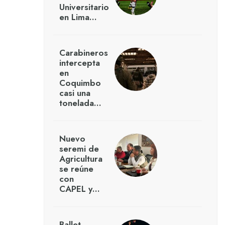
Universitario
en Lima…
Carabineros
intercepta
en
Coquimbo
casi una
tonelada…
Nuevo
seremi de
Agricultura
se reúne
con
CAPEL y…
Ballet