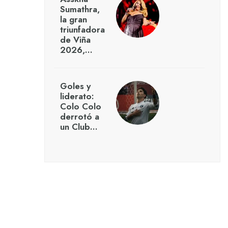
Sumathra,
la gran
triunfadora
de Viña
2026,…
Goles y
liderato:
Colo Colo
derrotó a
un Club…