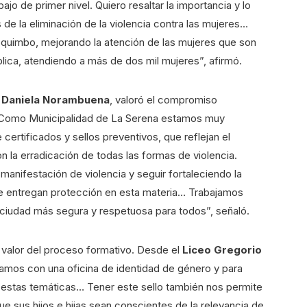
jo de primer nivel. Quiero resaltar la importancia y lo
 de la eliminación de la violencia contra las mujeres…
quimbo, mejorando la atención de las mujeres que son
lica, atendiendo a más de dos mil mujeres”, afirmó.
, Daniela Norambuena
, valoró el compromiso
al. “Como Municipalidad de La Serena estamos muy
 certificados y sellos preventivos, que reflejan el
la erradicación de todas las formas de violencia.
nifestación de violencia y seguir fortaleciendo la
 que entregan protección en esta materia… Trabajamos
 ciudad más segura y respetuosa para todos”, señaló.
 valor del proceso formativo. Desde el
Liceo Gregorio
amos con una oficina de identidad de género y para
estas temáticas… Tener este sello también nos permite
que sus hijos e hijas sean conscientes de la relevancia de