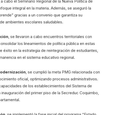
ó a cabo el Seminario Regional de la Nueva Política de
foque integral en la materia. Además, se aseguró la
prende” gracias a un convenio que garantiza su
n de ambientes escolares saludables.
ación
, se llevaron a cabo encuentros territoriales con
nsolidar los lineamientos de política pública en estas
 éxito en la estrategia de reintegración de estudiantes,
manencia en el sistema educativo regional.
Modernización
, se cumplió la meta PMG relacionada con
ocimiento oficial, optimizando procesos administrativos.
 capacidades de los establecimientos del Sistema de
la inauguración del primer piso de la Secreduc Coquimbo,
artamental.
ión
, se implementó la fase inicial del programa “Estado