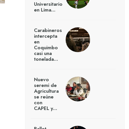
Universitario
en Lima…
Carabineros
intercepta
en
Coquimbo
casi una
tonelada…
Nuevo
seremi de
Agricultura
se reúne
con
CAPEL y…
Ballet