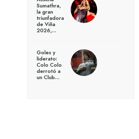
Sumathra,
la gran
triunfadora
de Viña
2026,…
Goles y
liderato:
Colo Colo
derrotó a
un Club…