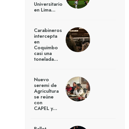
Universitario
en Lima…
Carabineros
intercepta
en
Coquimbo
casi una
tonelada…
Nuevo
seremi de
Agricultura
se reúne
con
CAPEL y…
Ballet