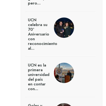
pero…
UCN
celebra su
70°
Aniversario
con
reconocimiento
al…
UCN es la
primera
universidad
del país
en contar
con…
Goles y