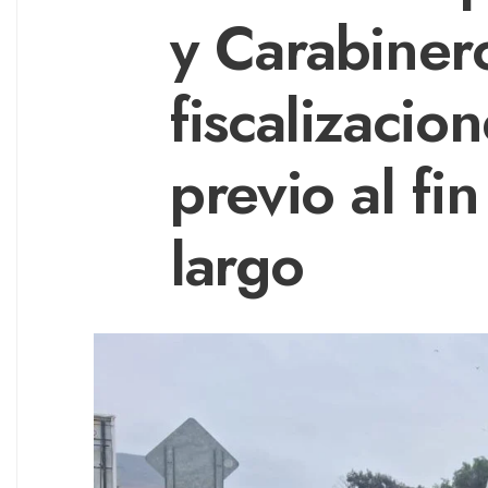
y Carabiner
fiscalizacio
previo al fi
largo