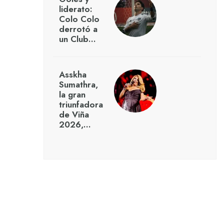
liderato:
Colo Colo
derrotó a
un Club…
Asskha
Sumathra,
la gran
triunfadora
de Viña
2026,…