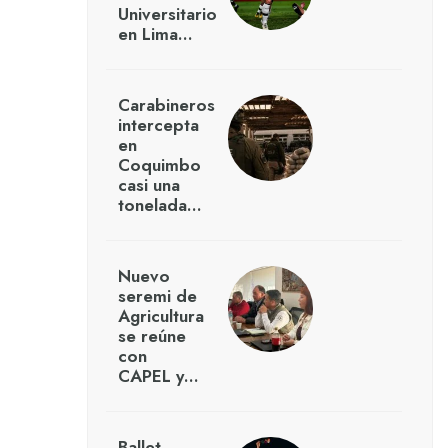
Universitario
en Lima…
Carabineros
intercepta
en
Coquimbo
casi una
tonelada…
Nuevo
seremi de
Agricultura
se reúne
con
CAPEL y…
Ballet