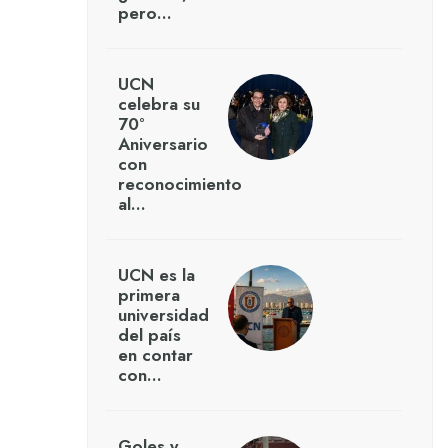
pero…
UCN
celebra su
70°
Aniversario
con
reconocimiento
al…
UCN es la
primera
universidad
del país
en contar
con…
Goles y