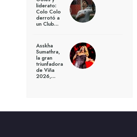
liderato:
Colo Colo
derrotó a
un Club…
Asskha
Sumathra,
la gran
triunfadora
de Viña
2026,…