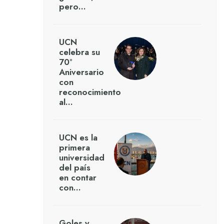
pero…
UCN
celebra su
70°
Aniversario
con
reconocimiento
al…
UCN es la
primera
universidad
del país
en contar
con…
Goles y