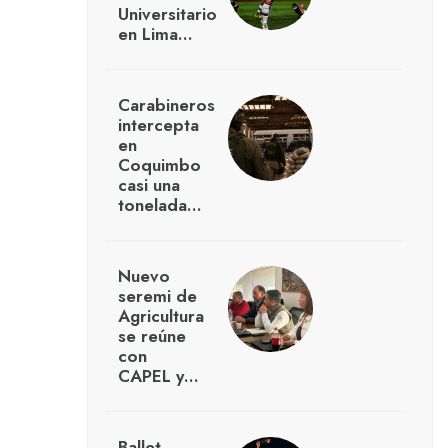
Universitario
en Lima…
Carabineros
intercepta
en
Coquimbo
casi una
tonelada…
Nuevo
seremi de
Agricultura
se reúne
con
CAPEL y…
Ballet