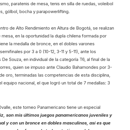
ismo, paratenis de mesa, tenis en silla de ruedas, voleibol
s, gólbol, bocha y parapowerlifting.
tro de Alto Rendimiento en Altura de Bogotá, se realizan
 mesa, en la oportunidad la dupla chilena formada por
ene la medalla de bronce, en el dobles varones
mifinales por 3 a 0 (10-12, 3-11 y 5-11), ante los
 De Souza, en individual de la categoría T6, al final de la
o Torres, quien se impuso ante Claudio Bahamondes por 3-
a de oro, terminadas las competencias de esta disciplina,
 equipo nacional, el que logró un total de 7 medallas: 3
Ovalle, este torneo Panamericano tiene un especial
iz, son mis últimos juegos panamericanos juveniles y
dual y con un bronce en dobles masculinos, así es que