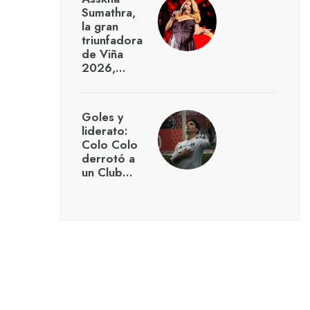
Sumathra,
la gran
triunfadora
de Viña
2026,…
Goles y
liderato:
Colo Colo
derrotó a
un Club…