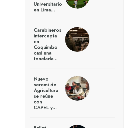
Universitario
en Lima…
Carabineros
intercepta
en
Coquimbo
casi una
tonelada…
Nuevo
seremi de
Agricultura
se reúne
con
CAPEL y…
Ballet