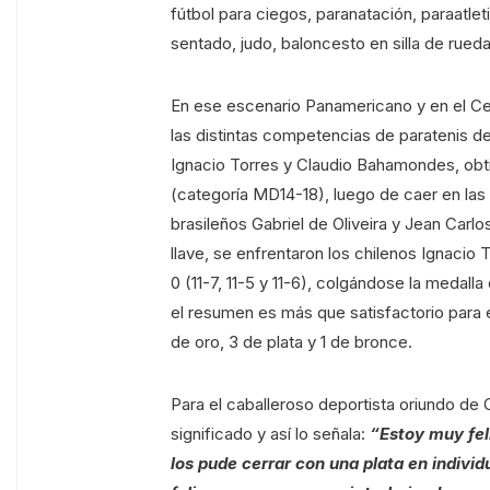
fútbol para ciegos, paranatación, paraatlet
sentado, judo, baloncesto en silla de rueda
En ese escenario Panamericano y en el Cen
las distintas competencias de paratenis de
Ignacio Torres y Claudio Bahamondes, obti
(categoría MD14-18), luego de caer en las se
brasileños Gabriel de Oliveira y Jean Carlos
llave, se enfrentaron los chilenos Ignaci
0 (11-7, 11-5 y 11-6), colgándose la medall
el resumen es más que satisfactorio para el
de oro, 3 de plata y 1 de bronce.
Para el caballeroso deportista oriundo de 
significado y así lo señala:
“Estoy muy fel
los pude cerrar con una plata en indivi