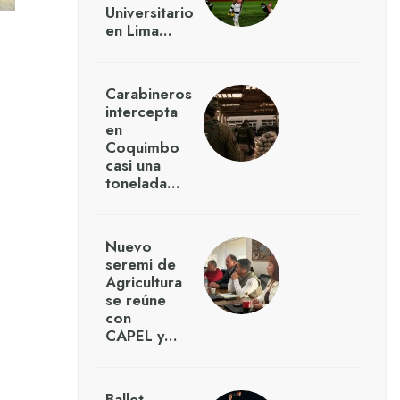
Universitario
en Lima…
Carabineros
intercepta
en
Coquimbo
casi una
tonelada…
Nuevo
seremi de
Agricultura
se reúne
con
CAPEL y…
Ballet