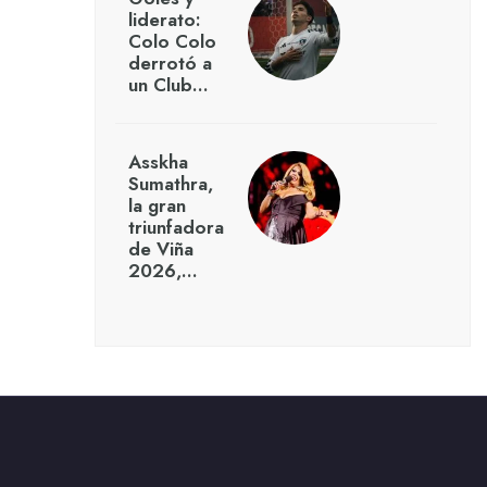
liderato:
Colo Colo
derrotó a
un Club…
Asskha
Sumathra,
la gran
triunfadora
de Viña
2026,…