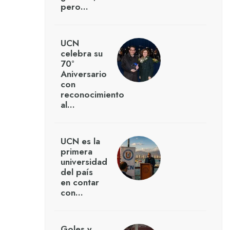
pero…
UCN
celebra su
70°
Aniversario
con
reconocimiento
al…
UCN es la
primera
universidad
del país
en contar
con…
Goles y