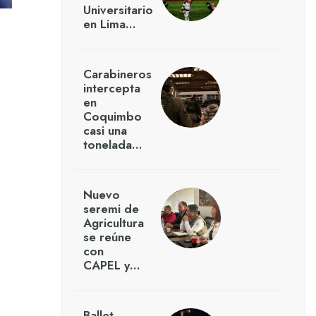
Universitario
en Lima…
Carabineros
intercepta
en
Coquimbo
casi una
tonelada…
Nuevo
seremi de
Agricultura
se reúne
con
CAPEL y…
Ballet