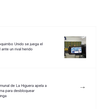
Coquimbo Unido se juega el
l ante un rival herido
→
munal de La Higuera apela a
ema para desbloquear
inga