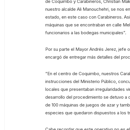
de Coquimbo y Carabineros, Christian Maku
nuestro alcalde Ali Manouchehri, se nos e
estado, en este caso con Carabineros. As
máquinas que se encontraban en calle Melg
funcionarios a las bodegas municipales”.
Por su parte el Mayor Andrés Jerez, jefe
encargó de entregar más detalles del pro
“En el centro de Coquimbo, nuestros Carabi
instrucciones del Ministerio Público, concu
locales que presentaban irregularidades vi
desarrollo del procedimiento se detuvo a 
de 100 máquinas de juegos de azar y tambi
especies que quedaron dispuestos a los t
Cabe recordar que este operativo no es el 