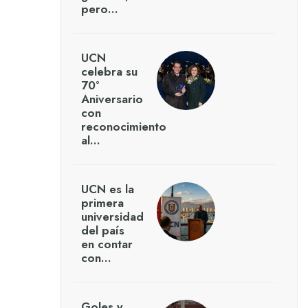
pero…
UCN
celebra su
70°
Aniversario
con
reconocimiento
al…
UCN es la
primera
universidad
del país
en contar
con…
Goles y