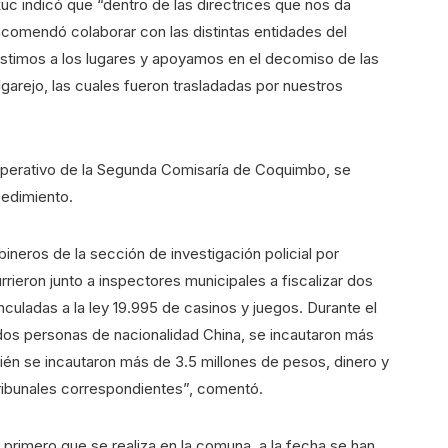
c indicó que “dentro de las directrices que nos da
ncomendó colaborar con las distintas entidades del
istimos a los lugares y apoyamos en el decomiso de las
arejo, las cuales fueron trasladadas por nuestros
 operativo de la Segunda Comisaría de Coquimbo, se
cedimiento.
neros de la sección de investigación policial por
rrieron junto a inspectores municipales a fiscalizar dos
nculadas a la ley 19.995 de casinos y juegos. Durante el
dos personas de nacionalidad China, se incautaron más
én se incautaron más de 3.5 millones de pesos, dinero y
ribunales correspondientes”, comentó.
primero que se realiza en la comuna, a la fecha se han