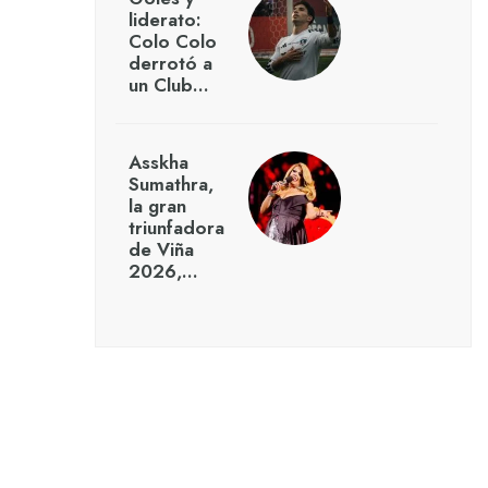
liderato:
Colo Colo
derrotó a
un Club…
Asskha
Sumathra,
la gran
triunfadora
de Viña
2026,…