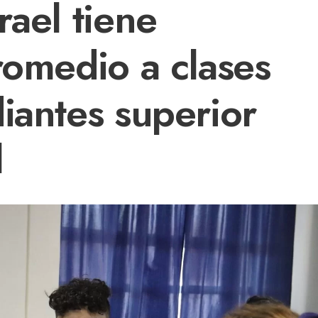
rael tiene
romedio a clases
iantes superior
l