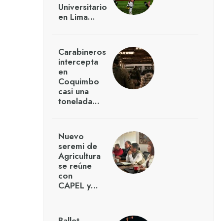
Universitario
en Lima…
Carabineros
intercepta
en
Coquimbo
casi una
tonelada…
Nuevo
seremi de
Agricultura
se reúne
con
CAPEL y…
Ballet