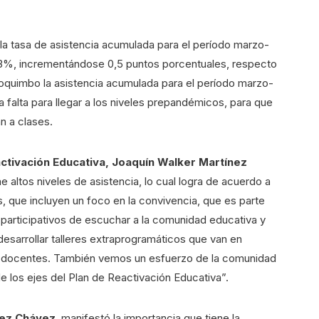
la tasa de asistencia acumulada para el período marzo-
8,3%, incrementándose 0,5 puntos porcentuales, respecto
Coquimbo la asistencia acumulada para el período marzo-
falta para llegar a los niveles prepandémicos, para que
n a clases.
eactivación Educativa, Joaquín Walker Martínez
 altos niveles de asistencia, lo cual logra de acuerdo a
s, que incluyen un foco en la convivencia, que es parte
 participativos de escuchar a la comunidad educativa y
esarrollar talleres extraprogramáticos que van en
s y docentes. También vemos un esfuerzo de la comunidad
 de los ejes del Plan de Reactivación Educativa”.
rez Chávez
, manifestó la importancia que tiene la