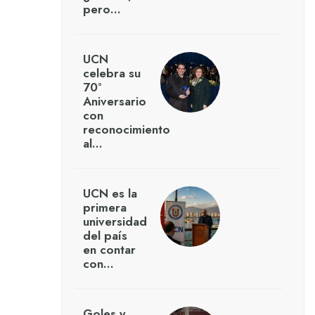
pero…
UCN
celebra su
70°
Aniversario
con
reconocimiento
al…
UCN es la
primera
universidad
del país
en contar
con…
Goles y