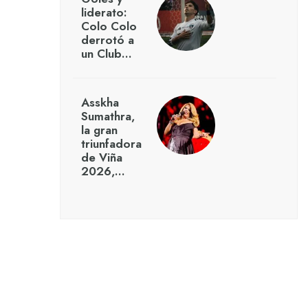
liderato:
Colo Colo
derrotó a
un Club…
Asskha
Sumathra,
la gran
triunfadora
de Viña
2026,…