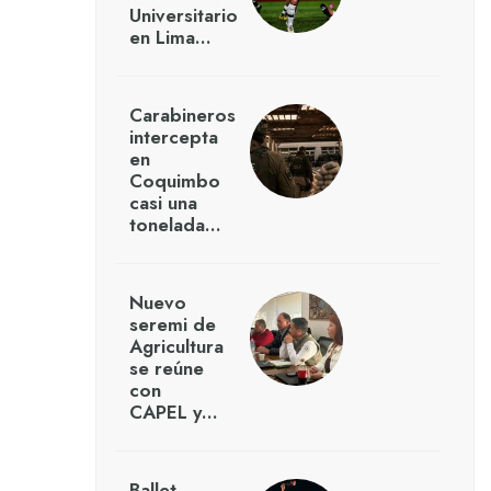
Universitario
en Lima…
Carabineros
intercepta
en
Coquimbo
casi una
tonelada…
Nuevo
seremi de
Agricultura
se reúne
con
CAPEL y…
Ballet