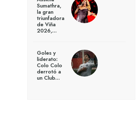
Sumathra,
la gran
triunfadora
de Viña
2026,…
Goles y
liderato:
Colo Colo
derrotó a
un Club…