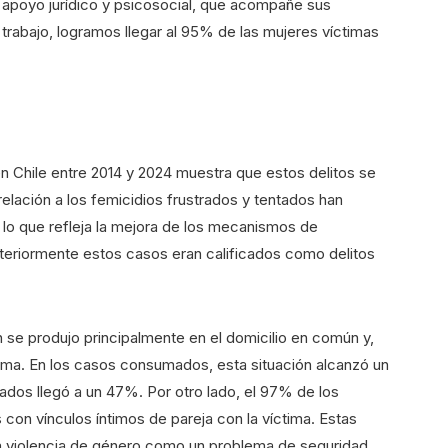
 apoyo jurídico y psicosocial, que acompañe sus
trabajo, logramos llegar al 95% de las mujeres víctimas
en Chile entre 2014 y 2024 muestra que estos delitos se
elación a los femicidios frustrados y tentados han
, lo que refleja la mejora de los mecanismos de
nteriormente estos casos eran calificados como delitos
ón se produjo principalmente en el domicilio en común y,
ctima. En los casos consumados, esta situación alcanzó un
ados llegó a un 47%. Por otro lado, el 97% de los
con vínculos íntimos de pareja con la víctima. Estas
la violencia de género como un problema de seguridad