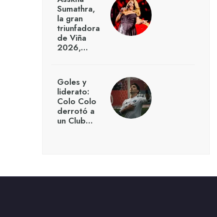
Sumathra,
la gran
triunfadora
de Viña
2026,…
Goles y
liderato:
Colo Colo
derrotó a
un Club…