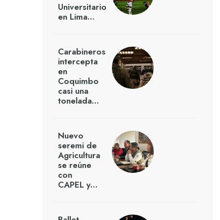
Universitario
en Lima…
Carabineros
intercepta
en
Coquimbo
casi una
tonelada…
Nuevo
seremi de
Agricultura
se reúne
con
CAPEL y…
Ballet