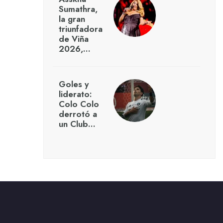
Sumathra,
la gran
triunfadora
de Viña
2026,…
Goles y
liderato:
Colo Colo
derrotó a
un Club…