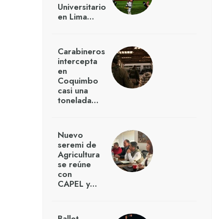
Universitario
en Lima…
Carabineros
intercepta
en
Coquimbo
casi una
tonelada…
Nuevo
seremi de
Agricultura
se reúne
con
CAPEL y…
Ballet