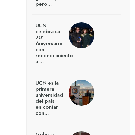
pero…
UCN
celebra su
70°
Aniversario
con
reconocimiento
al…
UCN es la
primera
universidad
del país
en contar
con…
Goles y