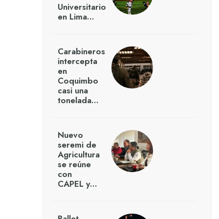
Universitario
en Lima…
Carabineros
intercepta
en
Coquimbo
casi una
tonelada…
Nuevo
seremi de
Agricultura
se reúne
con
CAPEL y…
Ballet