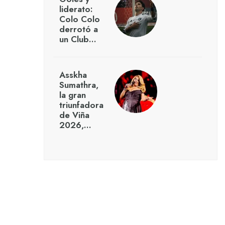
liderato:
Colo Colo
derrotó a
un Club…
Asskha
Sumathra,
la gran
triunfadora
de Viña
2026,…