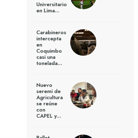
Universitario
en Lima…
Carabineros
intercepta
en
Coquimbo
casi una
tonelada…
Nuevo
seremi de
Agricultura
se reúne
con
CAPEL y…
Ballet