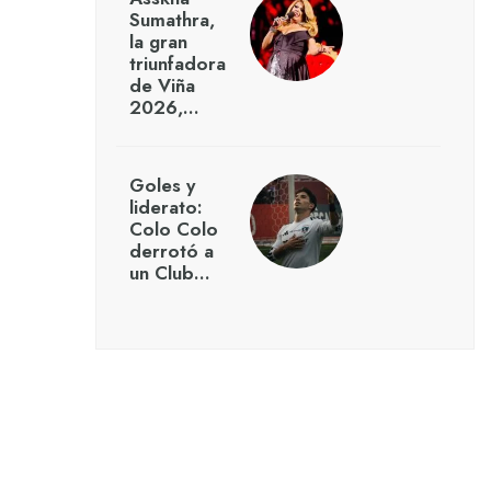
Sumathra,
la gran
triunfadora
de Viña
2026,…
Goles y
liderato:
Colo Colo
derrotó a
un Club…