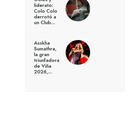
liderato:
Colo Colo
derrotó a
un Club…
Asskha
Sumathra,
la gran
triunfadora
de Viña
2026,…