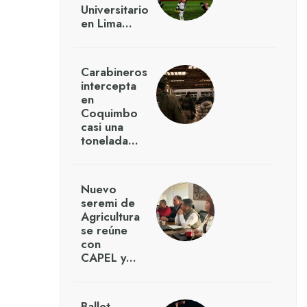
Universitario
en Lima…
Carabineros
intercepta
en
Coquimbo
casi una
tonelada…
Nuevo
seremi de
Agricultura
se reúne
con
CAPEL y…
Ballet