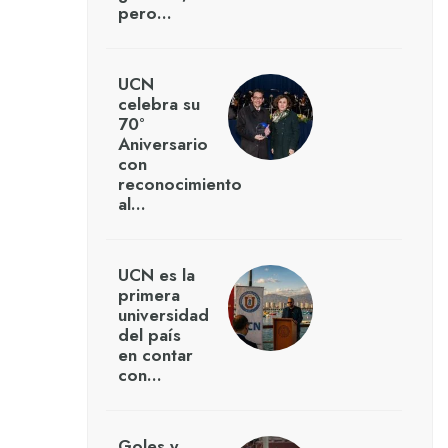
pero…
UCN
celebra su
70°
Aniversario
con
reconocimiento
al…
UCN es la
primera
universidad
del país
en contar
con…
Goles y