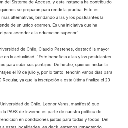
 del Sistema de Acceso, y esta instancia ha contribuido
quienes se preparan para rendir la prueba. Esto es
más alternativas, brindando a las y los postulantes la
ende de un único examen. Es una iniciativa que ha
ad para acceder a la educación superior”.
niversidad de Chile, Claudio Pastenes, destacó la mayor
e en la actualidad. “Esto beneficia a las y los postulantes
es para subir sus puntajes. De hecho, quienes rindan la
jes el 18 de julio y, por lo tanto, tendrán varios días para
S Regular, ya que la inscripción a esta última finaliza el 23
 Universidad de Chile, Leonor Varas, manifestó que
 la PAES de Invierno es parte de nuestra política de
 rendición en condiciones justas para todas y todos. Del
en a estas localidades, es decir, estamos impactando