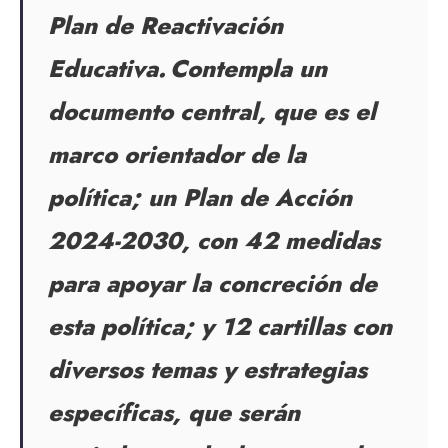
Plan de Reactivación
Educativa.
Contempla un
documento central, que es el
marco orientador de la
pol
í
tica; un Plan de Acci
ó
n
2024-2030, con 42 medidas
para apoyar la concreci
ó
n de
esta pol
í
tica; y 12 cartillas con
diversos temas y estrategias
espec
í
ficas, que ser
á
n