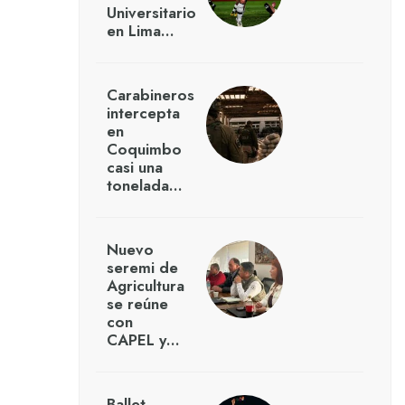
Universitario
en Lima…
Carabineros
intercepta
en
Coquimbo
casi una
tonelada…
Nuevo
seremi de
Agricultura
se reúne
con
CAPEL y…
Ballet