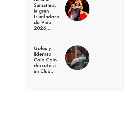
Sumathra,
la gran
triunfadora
de Viña
2026,…
Goles y
liderato:
Colo Colo
derrotó a
un Club…