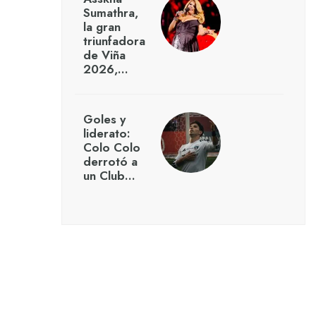
Sumathra,
la gran
triunfadora
de Viña
2026,…
Goles y
liderato:
Colo Colo
derrotó a
un Club…