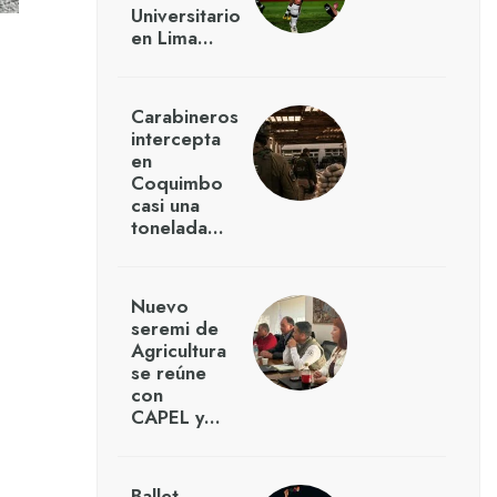
Universitario
en Lima…
Carabineros
intercepta
en
Coquimbo
casi una
tonelada…
Nuevo
seremi de
Agricultura
se reúne
con
CAPEL y…
Ballet