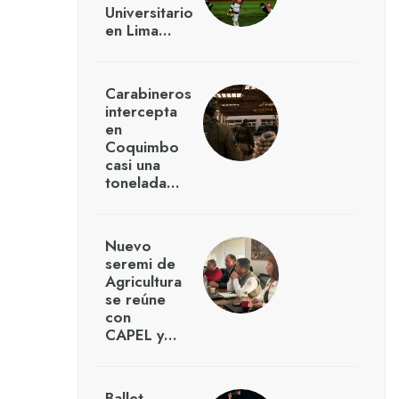
Universitario
en Lima…
Carabineros
intercepta
en
Coquimbo
casi una
tonelada…
Nuevo
seremi de
Agricultura
se reúne
con
CAPEL y…
Ballet