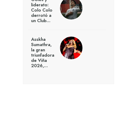
liderato:
Colo Colo
derrotó a
un Club…
Asskha
Sumathra,
la gran
triunfadora
de Viña
2026,…