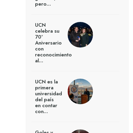
pero…
UCN
celebra su
70°
Aniversario
con
reconocimiento
al…
UCN es la
primera
universidad
del país
en contar
con…
Goles y