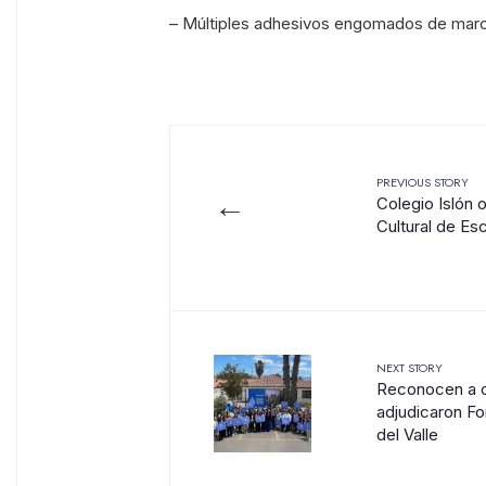
– Múltiples adhesivos engomados de mar
PREVIOUS STORY
←
Colegio Islón 
Cultural de Es
NEXT STORY
Reconocen a o
adjudicaron F
del Valle