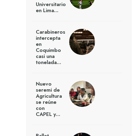
Universitario
en Lima…
Carabineros
intercepta
en
Coquimbo
casi una
tonelada…
Nuevo
seremi de
Agricultura
se reúne
con
CAPEL y…
Ballet