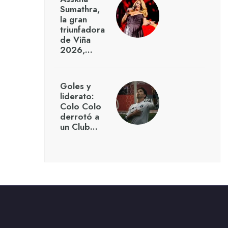
Sumathra,
la gran
triunfadora
de Viña
2026,…
Goles y
liderato:
Colo Colo
derrotó a
un Club…