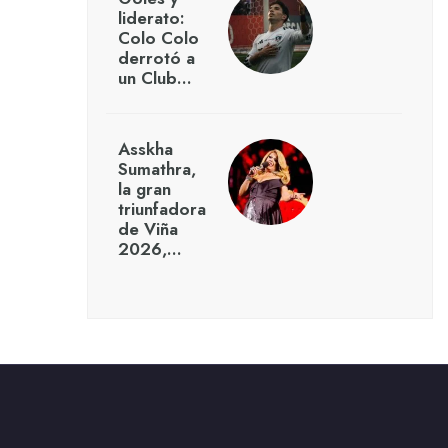
liderato:
Colo Colo
derrotó a
un Club…
Asskha
Sumathra,
la gran
triunfadora
de Viña
2026,…