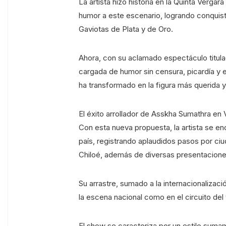
La artista hizo historia en la Quinta Vergara
humor a este escenario, logrando conquis
Gaviotas de Plata y de Oro.
Ahora, con su aclamado espectáculo titul
cargada de humor sin censura, picardía y e
ha transformado en la figura más querida y
El éxito arrollador de Asskha Sumathra en
Con esta nueva propuesta, la artista se e
país, registrando aplaudidos pasos por ci
Chiloé, además de diversas presentaciones
Su arrastre, sumado a la internacionalizac
la escena nacional como en el circuito de
El show se caracteriza por un estilo suma