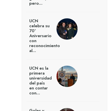
pero…
UCN
celebra su
70°
Aniversario
con
reconocimiento
al…
UCN es la
primera
universidad
del país
en contar
con…
Goles y