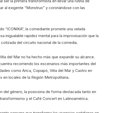
 al ser la primera transformista en llevar una rutina de
tar al exigente “Monstruo” y coronándose con las
ado “ICONIKA”, la comediante promete una velada
sa inigualable rapidez mental para la improvisación que la
 cotizada del circuito nacional de la comedia.
 Viña del Mar no ha hecho más que expandir su alcance.
ncuentra recorriendo los escenarios más importantes del
udades como Arica, Copiapó, Viña del Mar y Castro en
 en locales de la Región Metropolitana.
ión del género, la posiciona de forma destacada tanto en
l transformismo y el Café Concert en Latinoamérica.
mente cercano que transforma las vivencias cotidianas en