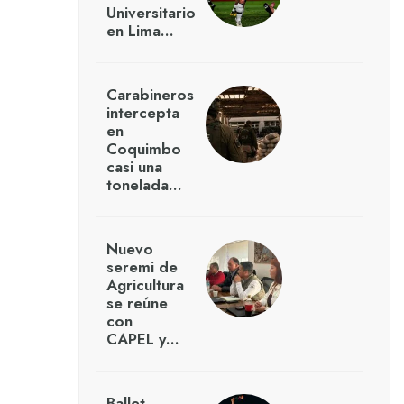
Universitario
en Lima…
Carabineros
intercepta
en
Coquimbo
casi una
tonelada…
Nuevo
seremi de
Agricultura
se reúne
con
CAPEL y…
Ballet