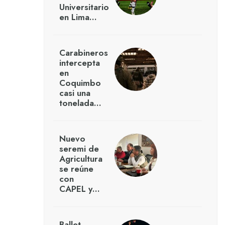
Universitario
en Lima…
Carabineros
intercepta
en
Coquimbo
casi una
tonelada…
Nuevo
seremi de
Agricultura
se reúne
con
CAPEL y…
Ballet