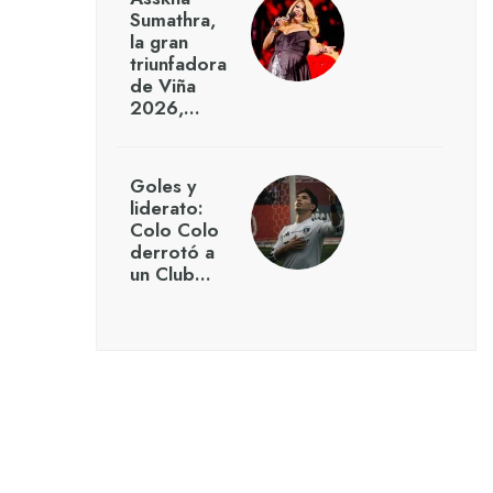
Sumathra,
la gran
triunfadora
de Viña
2026,…
Goles y
liderato:
Colo Colo
derrotó a
un Club…