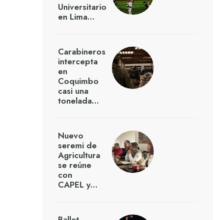
Universitario
en Lima…
Carabineros
intercepta
en
Coquimbo
casi una
tonelada…
Nuevo
seremi de
Agricultura
se reúne
con
CAPEL y…
Ballet