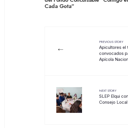
Cada Gota”
PREVIOUS STORY
←
Apicultores el 
convocados pa
Apícola Naciona
NEXT STORY
SLEP Elqui con
Consejo Local