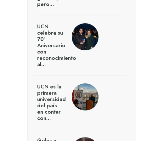
pero…
UCN
celebra su
70°
Aniversario
con
reconocimiento
al…
UCN es la
primera
universidad
del país
en contar
con…
Goles y