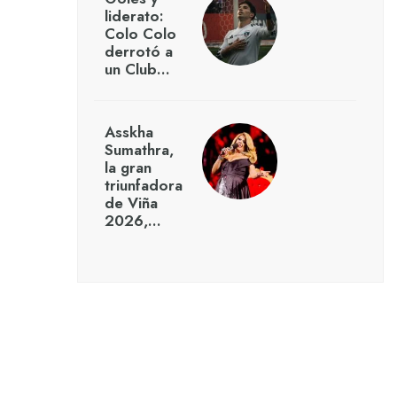
liderato:
Colo Colo
derrotó a
un Club…
Asskha
Sumathra,
la gran
triunfadora
de Viña
2026,…